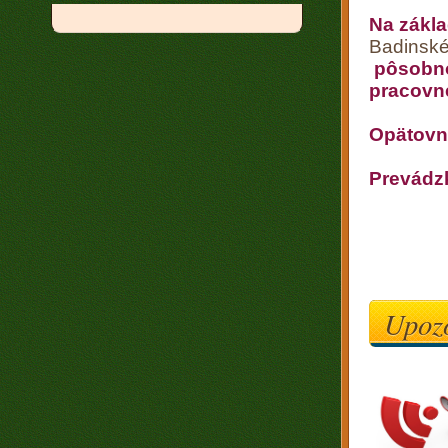
Na zákl
Badinsk
pôsobno
pracovn
Opätovn
Prevádzk
Upozo