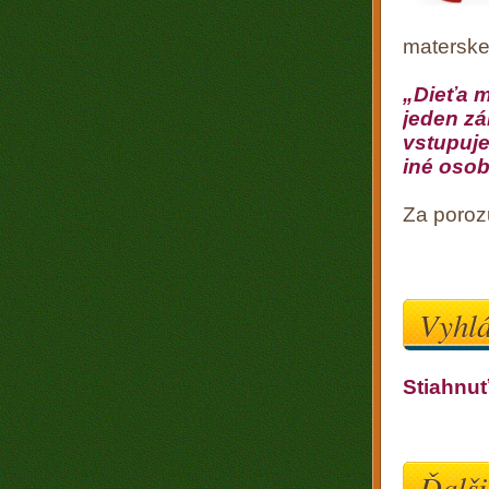
materskej
„Dieťa m
jeden zá
vstupuje
iné osob
Za poro
Vyhlá
Stiahnu
Ďalši