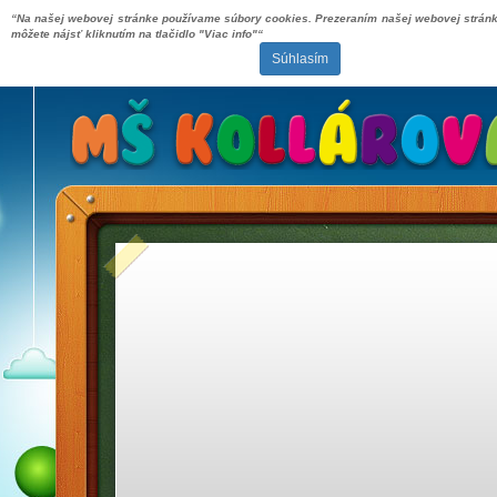
“Na našej webovej stránke používame súbory cookies. Prezeraním našej webovej stránky
môžete nájsť kliknutím na tlačidlo "Viac info"“
Súhlasím