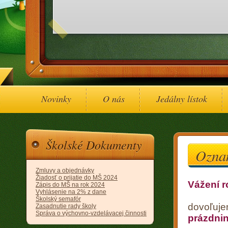
Novinky
O nás
Jedálny lístok
Školské Dokumenty
Ozna
Zmluvy a objednávky
Žiadosť o prijatie do MŠ 2024
Vážení r
Zápis do MŠ na rok 2024
Vyhlásenie na 2% z dane
Školský semafór
dovoľuje
Zasadnutie rady školy
Správa o výchovno-vzdelávacej činnosti
prázdni